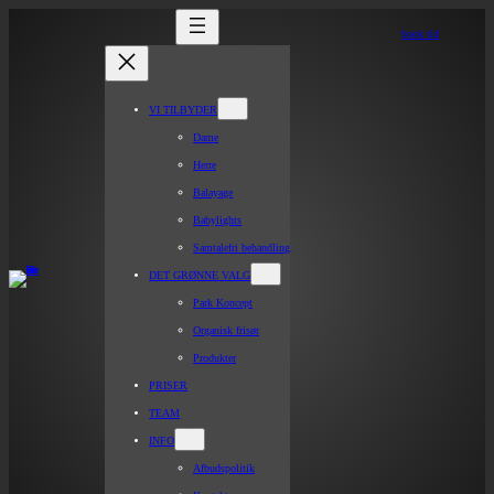
book tid
VI TILBYDER
Dame
Herre
Balayage
Babylights
Samtalefri behandling
DET GRØNNE VALG
Park Koncept
Organisk frisør
Produkter
PRISER
TEAM
INFO
Afbudspolitik