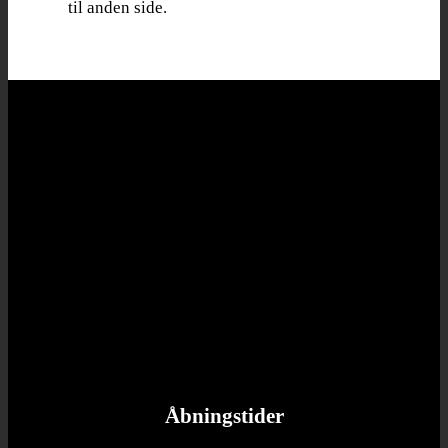
til anden side.
Kontakt
Reboot Organic ApS
CVR: 40629939
Christianshavn
Torvegade 33
1400 København K
Tlf: +45 32 16 55 04
Mail: info@rebootorganic.dk
Åbningstider