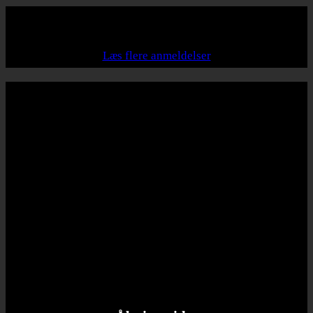
Det siger vores kunder
Læs flere anmeldelser
Kontakt
Reboot Organic ApS
CVR: 40629939
Christianshavn
Torvegade 33
1400 København K
Tlf: +45 32 16 55 04
Mail: info@rebootorganic.dk