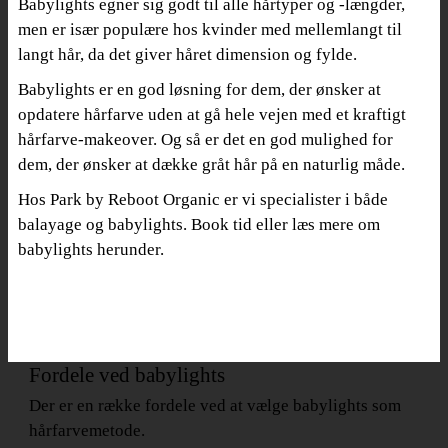
Babylights egner sig godt til alle hårtyper og -længder,
men er især populære hos kvinder med mellemlangt til
langt hår, da det giver håret dimension og fylde.
Babylights er en god løsning for dem, der ønsker at
opdatere hårfarve uden at gå hele vejen med et kraftigt
hårfarve-makeover. Og så er det en god mulighed for
dem, der ønsker at dække gråt hår på en naturlig måde.
Hos Park by Reboot Organic er vi specialister i både
balayage og babylights. Book tid eller læs mere om
babylights herunder.
Fordele ved babylights
Der er en række fordele ved at vælge babylights som
hårfarvemetode.