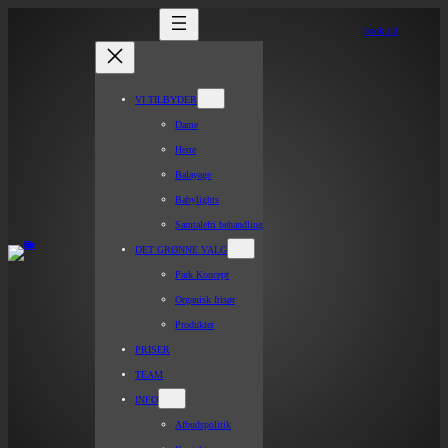
book tid
VI TILBYDER
Dame
Herre
Balayage
Babylights
Samtalefri behandling
DET GRØNNE VALG
Park Koncept
Organisk frisør
Produkter
PRISER
TEAM
INFO
Afbudspolitik