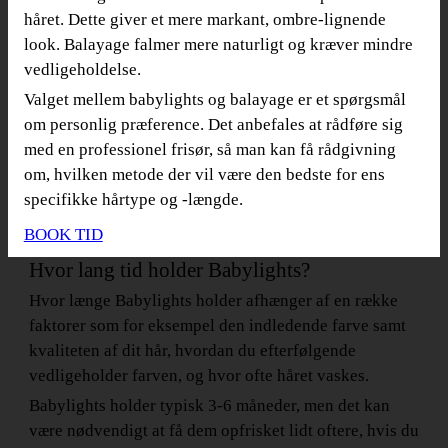
håret. Dette giver et mere markant, ombre-lignende
look. Balayage falmer mere naturligt og kræver mindre
vedligeholdelse.
Valget mellem babylights og balayage er et spørgsmål
om personlig præference. Det anbefales at rådføre sig
med en professionel frisør, så man kan få rådgivning
om, hvilken metode der vil være den bedste for ens
specifikke hårtype og -længde.
BOOK TID
Hvor lang tid holder Babylights?
Hvor længe Babylights holder afhænger af en række
faktorer som for eksempel den indledende farve samt
kvaliteten af dit hår, hvordan du efterfølgende
vedligeholder farven, og hvor ofte håret vaskes.
Babylights holder typisk 3-6 måneder, men det kan
være nødvendigt at få dem opfrisket lidt oftere, hvis du